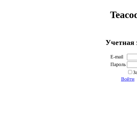
Teaco
Учетная 
E-mail
Пароль
З
Войти