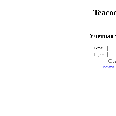
Teaco
Учетная 
E-mail
Пароль
З
Войти