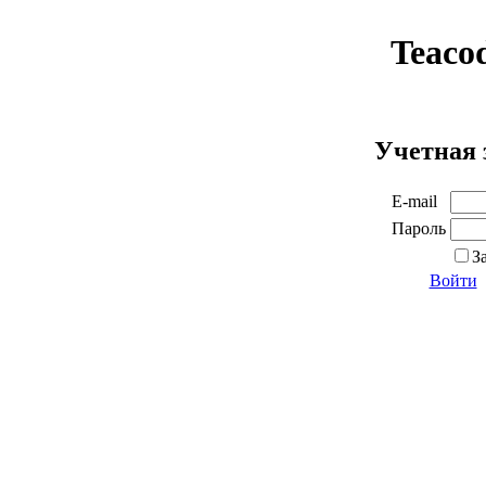
Teaco
Учетная 
E-mail
Пароль
З
Войти