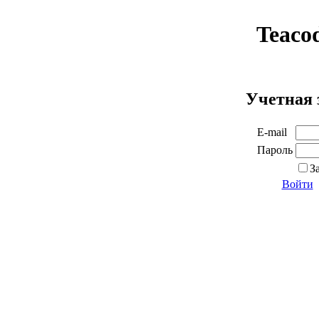
Teaco
Учетная 
E-mail
Пароль
З
Войти