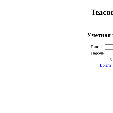
Teaco
Учетная 
E-mail
Пароль
З
Войти