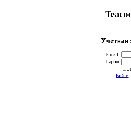
Teaco
Учетная 
E-mail
Пароль
З
Войти