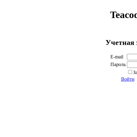
Teaco
Учетная 
E-mail
Пароль
З
Войти