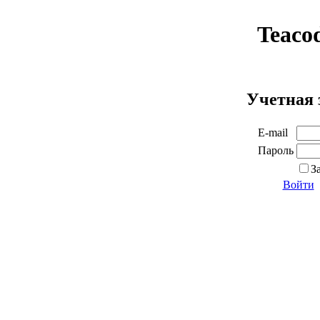
Teaco
Учетная 
E-mail
Пароль
З
Войти