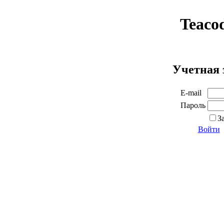
Teaco
Учетная 
E-mail
Пароль
З
Войти