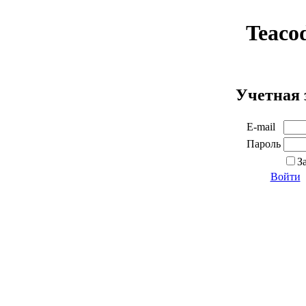
Teaco
Учетная 
E-mail
Пароль
З
Войти