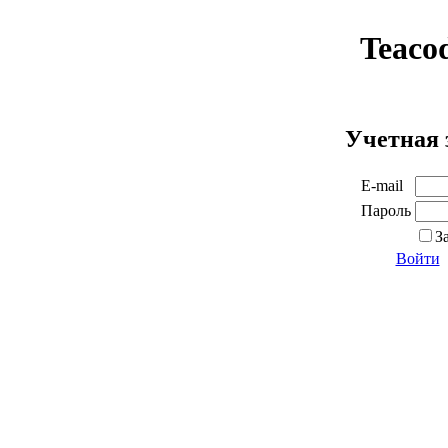
Teaco
Учетная 
E-mail
Пароль
З
Войти