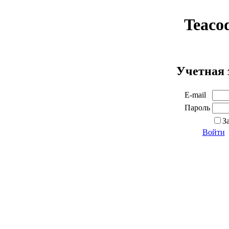
Teaco
Учетная 
E-mail
Пароль
З
Войти