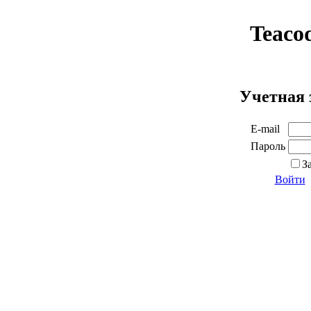
Teaco
Учетная 
E-mail
Пароль
З
Войти