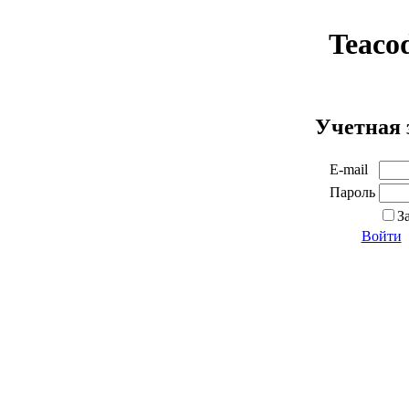
Teaco
Учетная 
E-mail
Пароль
З
Войти