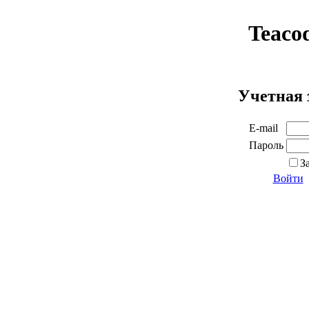
Teaco
Учетная 
E-mail
Пароль
З
Войти