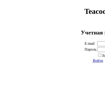
Teaco
Учетная 
E-mail
Пароль
З
Войти