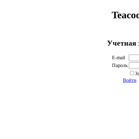
Teaco
Учетная 
E-mail
Пароль
З
Войти