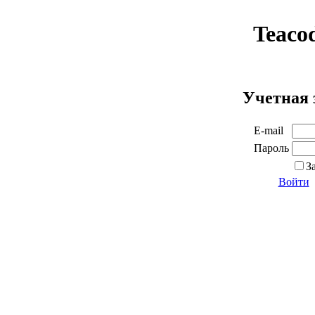
Teaco
Учетная 
E-mail
Пароль
З
Войти