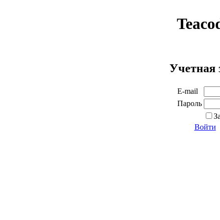
Teaco
Учетная 
E-mail
Пароль
З
Войти