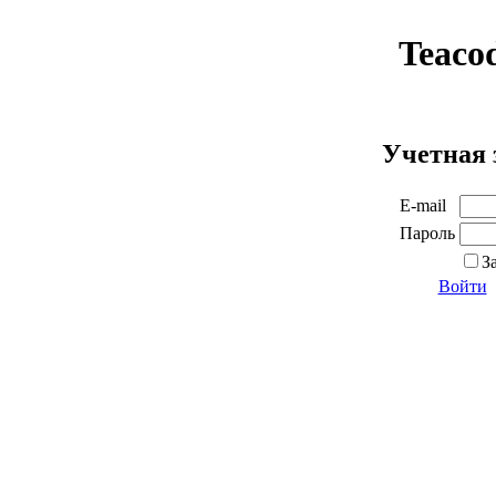
Teaco
Учетная 
E-mail
Пароль
З
Войти