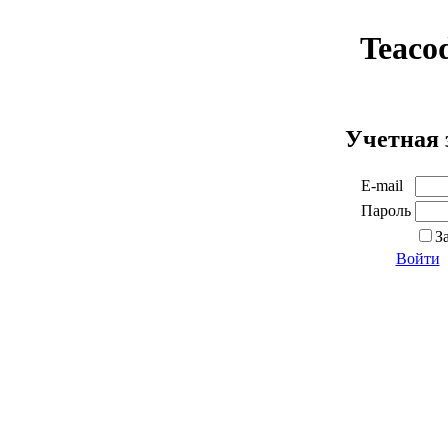
Teaco
Учетная 
E-mail
Пароль
З
Войти