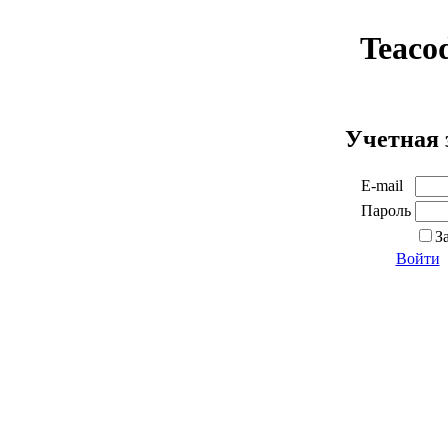
Teaco
Учетная 
E-mail
Пароль
З
Войти