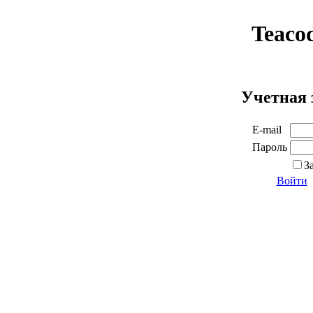
Teaco
Учетная 
E-mail
Пароль
З
Войти