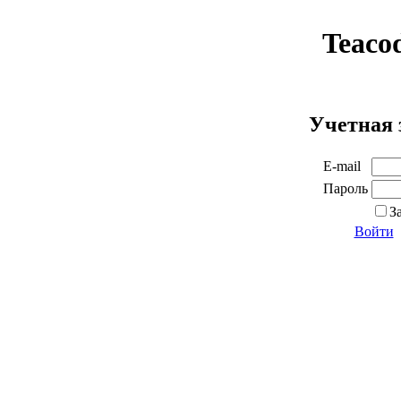
Teaco
Учетная 
E-mail
Пароль
З
Войти