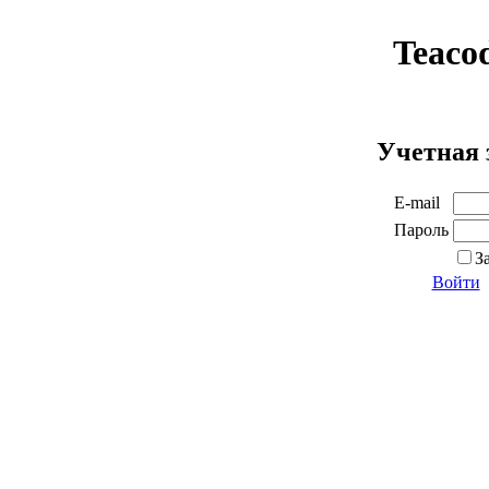
Teaco
Учетная 
E-mail
Пароль
З
Войти