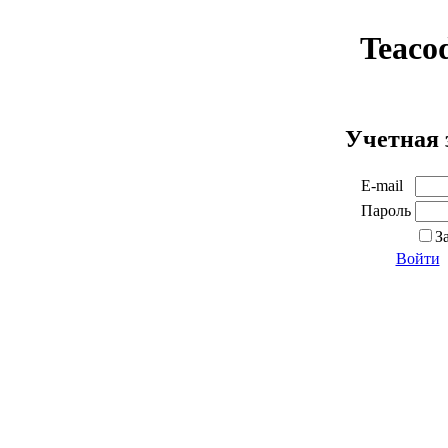
Teaco
Учетная 
E-mail
Пароль
З
Войти