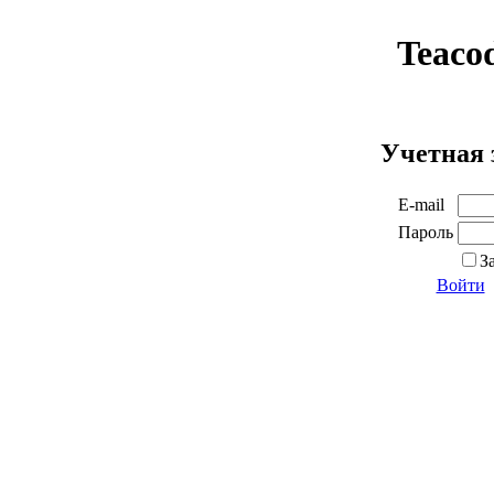
Teaco
Учетная 
E-mail
Пароль
З
Войти