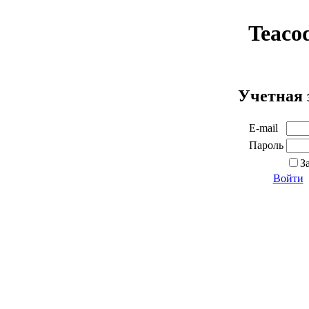
Teaco
Учетная 
E-mail
Пароль
З
Войти