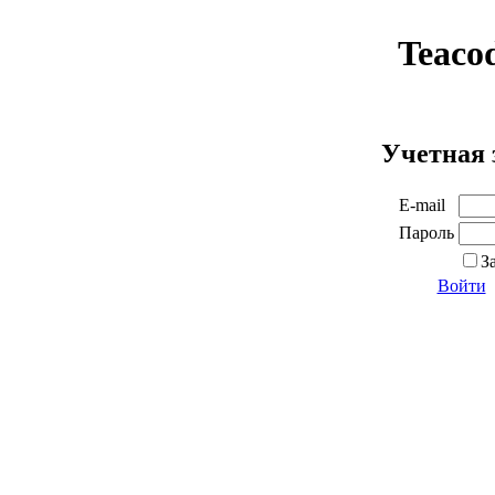
Teaco
Учетная 
E-mail
Пароль
З
Войти