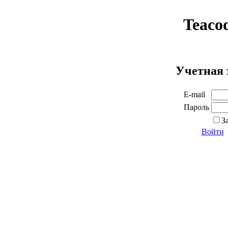
Teaco
Учетная 
E-mail
Пароль
З
Войти