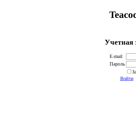
Teaco
Учетная 
E-mail
Пароль
З
Войти