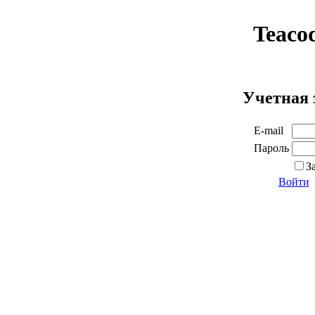
Teaco
Учетная 
E-mail
Пароль
З
Войти