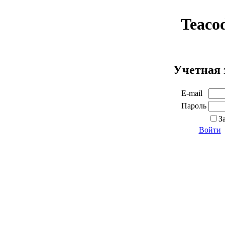
Teaco
Учетная 
E-mail
Пароль
З
Войти