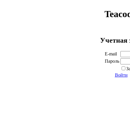
Teaco
Учетная 
E-mail
Пароль
З
Войти