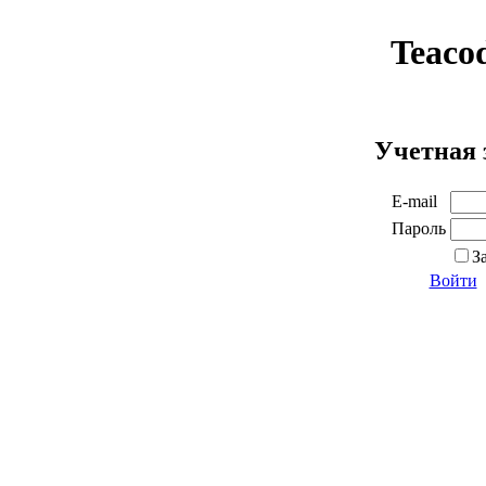
Teaco
Учетная 
E-mail
Пароль
З
Войти