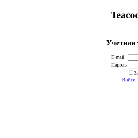
Teaco
Учетная 
E-mail
Пароль
З
Войти