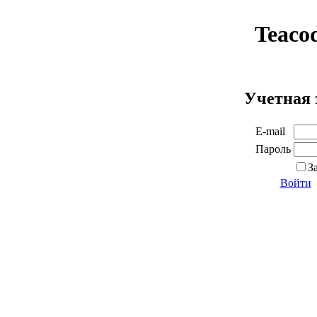
Teaco
Учетная 
E-mail
Пароль
З
Войти