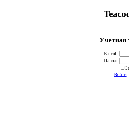
Teaco
Учетная 
E-mail
Пароль
З
Войти