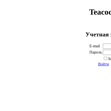
Teaco
Учетная 
E-mail
Пароль
З
Войти