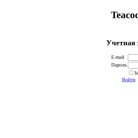
Teaco
Учетная 
E-mail
Пароль
З
Войти