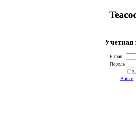
Teaco
Учетная 
E-mail
Пароль
З
Войти