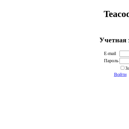
Teaco
Учетная 
E-mail
Пароль
З
Войти