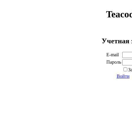
Teaco
Учетная 
E-mail
Пароль
З
Войти