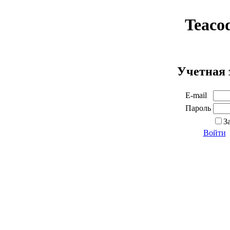
Teaco
Учетная 
E-mail
Пароль
З
Войти