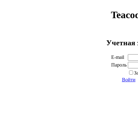
Teaco
Учетная 
E-mail
Пароль
З
Войти