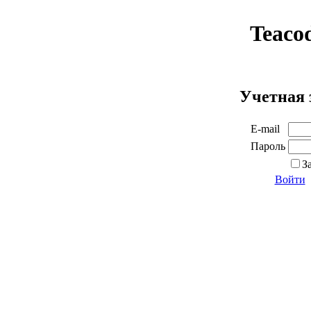
Teaco
Учетная 
E-mail
Пароль
З
Войти