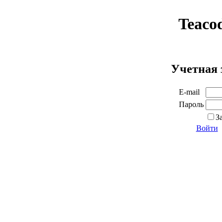
Teaco
Учетная 
E-mail
Пароль
З
Войти