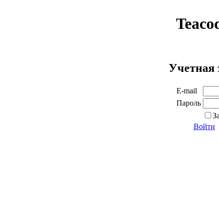
Teaco
Учетная 
E-mail
Пароль
З
Войти