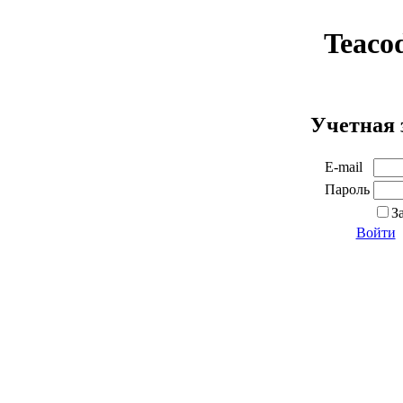
Teaco
Учетная 
E-mail
Пароль
З
Войти