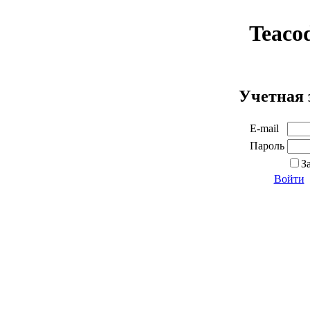
Teaco
Учетная 
E-mail
Пароль
З
Войти